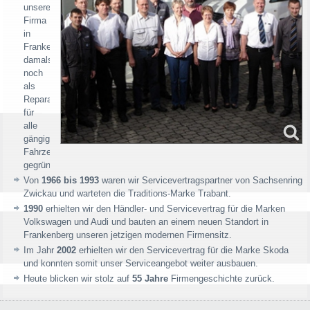
unsere
Firma
in
Frankenberg,
damals
noch
als
Reparaturbetrieb
für
alle
gängigen
Fahrzeugtypen,
gegründet.
Von
1966 bis 1993
waren wir Servicevertragspartner von Sachsenring
Zwickau und warteten die Traditions-Marke Trabant.
1990
erhielten wir den Händler- und Servicevertrag für die Marken
Volkswagen und Audi und bauten an einem neuen Standort in
Frankenberg unseren jetzigen modernen Firmensitz.
Im Jahr
2002
erhielten wir den Servicevertrag für die Marke Skoda
und konnten somit unser Serviceangebot weiter ausbauen.
Heute blicken wir stolz auf
55 Jahre
Firmengeschichte zurück.